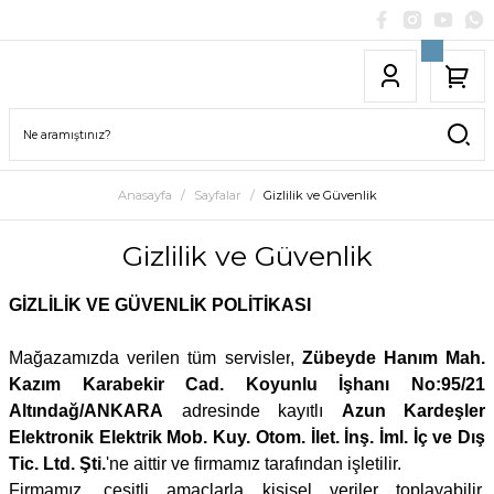
Anasayfa
Sayfalar
Gizlilik ve Güvenlik
Gizlilik ve Güvenlik
GİZLİLİK VE GÜVENLİK POLİTİKASI
Mağazamızda verilen tüm servisler
,
Zübeyde Hanım Mah.
Kazım Karabekir Cad. Koyunlu İşhanı No:95/21
Altındağ/ANKARA
adresinde kayıtlı
Azun Kardeşler
Elektronik Elektrik Mob. Kuy. Otom. İlet. İnş. İml. İç ve Dış
Tic. Ltd.
Şti.
'ne
a
ittir ve firmamız tarafından işletilir.
Firmamız,
çeşitli amaçlarla kişisel veriler toplayabilir.