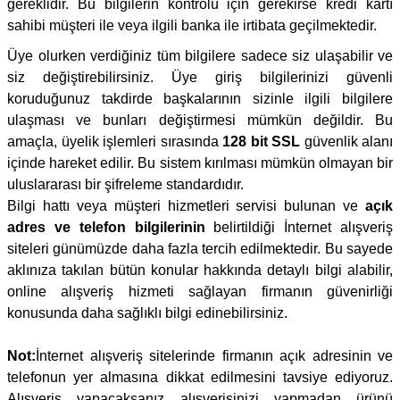
gereklidir. Bu bilgilerin kontrolü için gerekirse kredi kartı
sahibi müşteri ile veya ilgili banka ile irtibata geçilmektedir.
Üye olurken verdiğiniz tüm bilgilere sadece siz ulaşabilir ve
siz değiştirebilirsiniz. Üye giriş bilgilerinizi güvenli
koruduğunuz takdirde başkalarının sizinle ilgili bilgilere
ulaşması ve bunları değiştirmesi mümkün değildir. Bu
amaçla, üyelik işlemleri sırasında
128 bit SSL
güvenlik alanı
içinde hareket edilir. Bu sistem kırılması mümkün olmayan bir
uluslararası bir şifreleme standardıdır.
Bilgi hattı veya müşteri hizmetleri servisi bulunan ve
açık
adres ve telefon bilgilerinin
belirtildiği İnternet alışveriş
siteleri günümüzde daha fazla tercih edilmektedir. Bu sayede
aklınıza takılan bütün konular hakkında detaylı bilgi alabilir,
online alışveriş hizmeti sağlayan firmanın güvenirliği
konusunda daha sağlıklı bilgi edinebilirsiniz.
Not:
İnternet alışveriş sitelerinde firmanın açık adresinin ve
telefonun yer almasına dikkat edilmesini tavsiye ediyoruz.
Alışveriş yapacaksanız alışverişinizi yapmadan ürünü