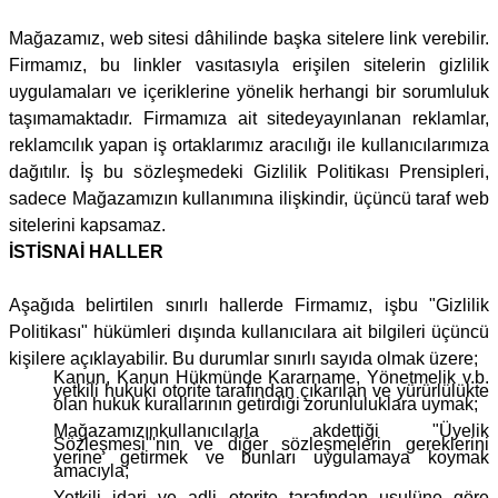
Mağazamız, web sitesi dâhilinde başka sitelere link verebilir.
Firmamız, bu linkler vasıtasıyla erişilen sitelerin gizlilik
uygulamaları ve içeriklerine yönelik herhangi bir sorumluluk
taşımamaktadır. Firmamıza ait sitedeyayınlanan reklamlar,
reklamcılık yapan iş ortaklarımız aracılığı ile kullanıcılarımıza
dağıtılır. İş bu sözleşmedeki Gizlilik Politikası Prensipleri,
sadece Mağazamızın kullanımına ilişkindir, üçüncü taraf web
sitelerini kapsamaz.
İSTİSNAİ HALLER
Aşağıda belirtilen sınırlı hallerde Firmamız, işbu "Gizlilik
Politikası" hükümleri dışında kullanıcılara ait bilgileri üçüncü
kişilere açıklayabilir. Bu durumlar sınırlı sayıda olmak üzere;
Kanun, Kanun Hükmünde Kararname, Yönetmelik v.b.
yetkili hukuki otorite tarafından çıkarılan ve yürürlülükte
olan hukuk kurallarının getirdiği zorunluluklara uymak;
Mağazamızınkullanıcılarla akdettiği "Üyelik
Sözleşmesi"'nin ve diğer sözleşmelerin gereklerini
yerine getirmek ve bunları uygulamaya koymak
amacıyla;
Yetkili idari ve adli otorite tarafından usulüne göre