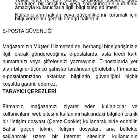
yürütülen bir araştırma veya soruşturmanın yürütümü
amacıyla kullanıcılarla ilgili bilgi talep edilmesi;
Kullanıcıların hakları veya güvenliklerini korumak için
bilgi vermenin gerekli olduğu hallerdir.
E-POSTA GÜVENLİĞİ
Mağazamızın Müşteri Hizmetleri’ne, herhangi bir siparişinizle
ilgili olarak göndereceğiniz e-postalarda, asla kredi kartı
numaranızı veya şifrelerinizi yazmayınız. E-postalarda yer
alan bilgiler üçüncü şahıslar tarafından görülebilir. Firmamız
e-postalarınızdan aktarılan bilgilerin güvenliğini hiçbir
koşulda garanti edemez.
TARAYICI ÇEREZLERİ
Firmamız, mağazamızı ziyaret eden kullanıcılar ve
kullanıcıların web sitesini kullanımı hakkındaki bilgileri teknik
bir iletişim dosyası (Çerez-Cookie) kullanarak elde edebilir.
Bahsi geçen teknik iletişim dosyaları, ana bellekte
saklanmak üzere bir internet sitesinin kullanıcının