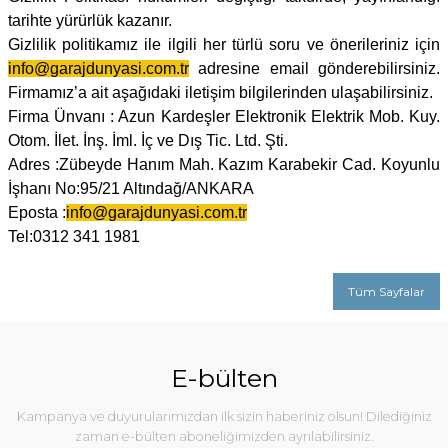
tarihte yürürlük kazanır.
Gizlilik politikamız ile ilgili her türlü soru ve önerileriniz için
info@garajdunyasi.com.tr
adresine email gönderebilirsiniz.
Firmamız’a ait aşağıdaki iletişim bilgilerinden ulaşabilirsiniz.
Firma Ünvanı : Azun Kardeşler Elektronik Elektrik Mob. Kuy.
Otom. İlet. İnş. İml. İç ve Dış Tic. Ltd. Şti.
Adres :Zübeyde Hanım Mah. Kazım Karabekir Cad. Koyunlu
İşhanı No:95/21 Altındağ/ANKARA
Eposta
:
info@garajdunyasi.com.tr
Tel:0312 341 1981
Tüm Sayfalar
E-bülten
Kampanya ve duyurularımızdan ilk sizin haberiniz olsun! Dilediğiniz
zaman e-bülten aboneliğimizden ayrılabilirsiniz.