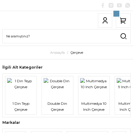
Anasayfa
Çerçeve
İlgili Alt Kategoriler
1 Din Teyp
Double Din
Multimedya 10
Multime
Çerçeve
Çerçeve
Inch Çerçeve
Inch Çe
Markalar