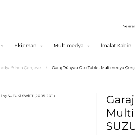
Ekipman
Multimedya
İmalat Kabin
medya 9 Inch Çerçeve
Garaj Dünyası Oto Tablet Multimedya Çerç
Garaj
Mult
SUZU