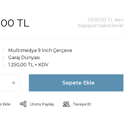
,00 TL
1.500,00 TL den
başlayan taksitlerle!
Multimedya 9 Inch Çerçeve
Garaj Dünyası
1.250,00 TL + KDV
Sepete Ekle
Ürünü Paylaş
Tavsiye Et
r