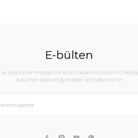
E-bülten
e duyurularımızdan ilk sizin haberiniz olsun! Diledi
e-bülten aboneliğimizden ayrılabilirsiniz.