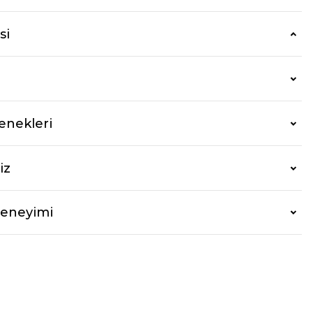
si
enekleri
iz
Deneyimi