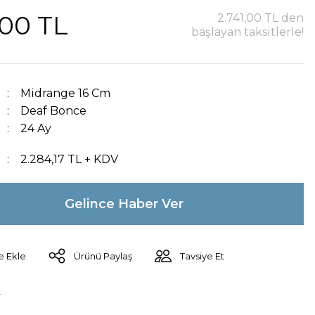
,00 TL
2.741,00 TL den
başlayan taksitlerle!
Midrange 16 Cm
Deaf Bonce
24 Ay
2.284,17 TL + KDV
Gelince Haber Ver
Ürünü Paylaş
Tavsiye Et
r