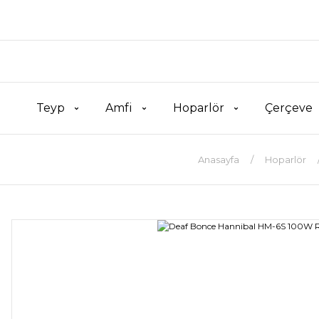
Teyp
Amfi
Hoparlör
Çerçeve
Anasayfa
Hoparlör