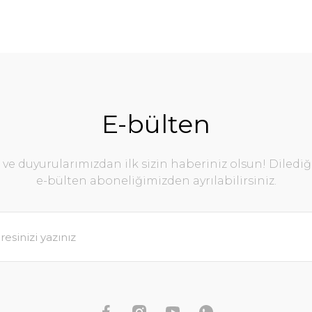
E-bülten
e duyurularımızdan ilk sizin haberiniz olsun! Diledi
e-bülten aboneliğimizden ayrılabilirsiniz.