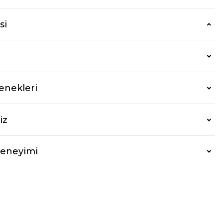
si
enekleri
iz
Deneyimi