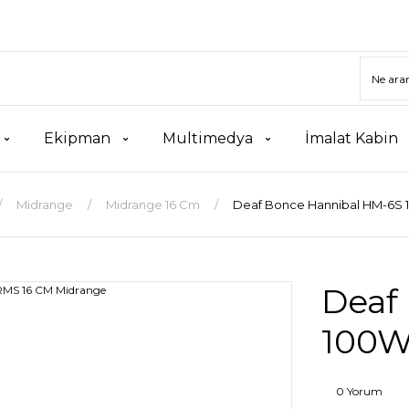
Ekipman
Multimedya
İmalat Kabin
Midrange
Midrange 16 Cm
Deaf Bonce Hannibal HM-6S 
Deaf
100W
0 Yorum