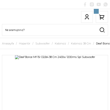
Anasayfa
Hoparlör
Subwoofer
Kabinsiz
Kabinsiz 38 Cm
Deaf Bonc