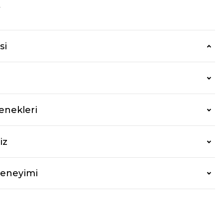
r
si
enekleri
iz
Deneyimi