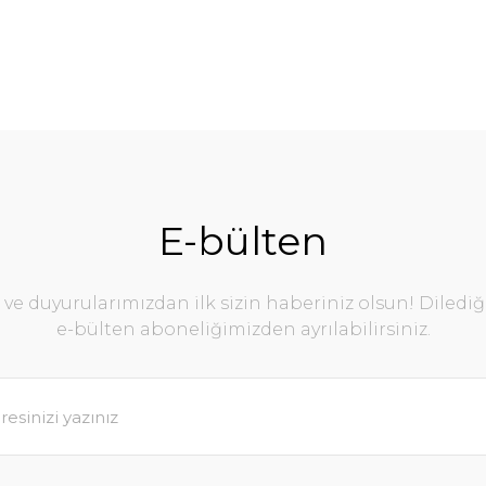
E-bülten
e duyurularımızdan ilk sizin haberiniz olsun! Diledi
e-bülten aboneliğimizden ayrılabilirsiniz.