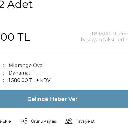
2 Adet
,00 TL
1.896,00 TL den
başlayan taksitlerle!
Midrange Oval
Dynamat
1.580,00 TL + KDV
Gelince Haber Ver
Ürünü Paylaş
Tavsiye Et