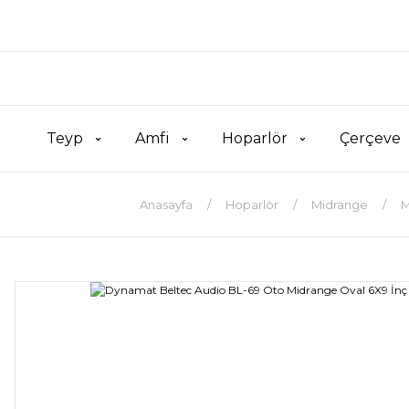
Teyp
Amfi
Hoparlör
Çerçeve
Anasayfa
Hoparlör
Midrange
M