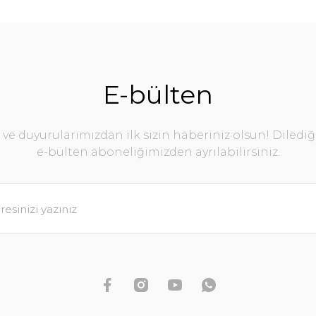
E-bülten
e duyurularımızdan ilk sizin haberiniz olsun! Diledi
e-bülten aboneliğimizden ayrılabilirsiniz.