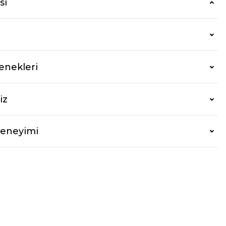
si
enekleri
iz
Deneyimi