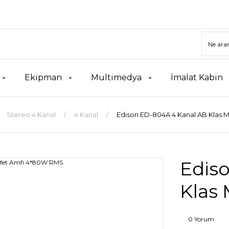
Ekipman
Multimedya
İmalat Kabin
Stereo 4 Kanal
4 Kanal
Edison ED-804A 4 Kanal AB Klas 
Edis
Klas
0 Yorum