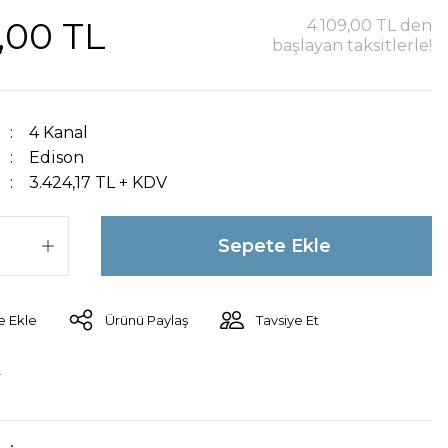
,00 TL
4.109,00 TL den
başlayan taksitlerle!
4 Kanal
Edison
3.424,17 TL + KDV
Sepete Ekle
Ürünü Paylaş
Tavsiye Et
r