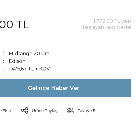
,00 TL
1.772,00 TL den
başlayan taksitlerle!
Midrange 20 Cm
Edison
1.476,67 TL + KDV
Gelince Haber Ver
Ürünü Paylaş
Tavsiye Et
r