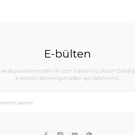
E-bülten
e duyurularımızdan ilk sizin haberiniz olsun! Diledi
e-bülten aboneliğimizden ayrılabilirsiniz.