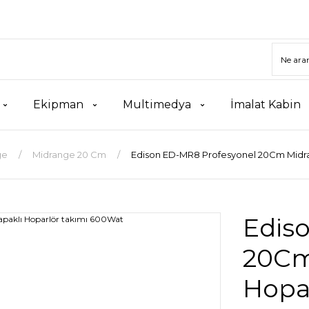
Ekipman
Multimedya
İmalat Kabin
ge
Midrange 20 Cm
Edison ED-MR8 Profesyonel 20Cm Midra
Edis
20Cm
Hopa