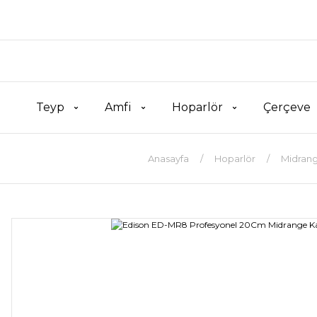
Teyp
Amfi
Hoparlör
Çerçeve
Anasayfa
Hoparlör
Midran