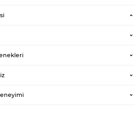
si
enekleri
iz
Deneyimi