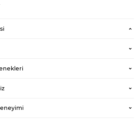
r
si
enekleri
iz
Deneyimi