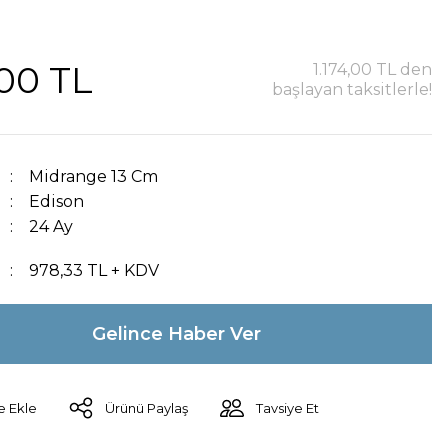
,00 TL
1.174,00 TL den
başlayan taksitlerle!
Midrange 13 Cm
Edison
24 Ay
978,33 TL + KDV
Gelince Haber Ver
Ürünü Paylaş
Tavsiye Et