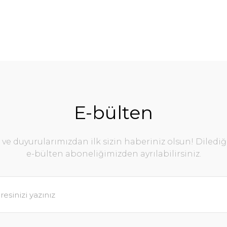
E-bülten
e duyurularımızdan ilk sizin haberiniz olsun! Diledi
e-bülten aboneliğimizden ayrılabilirsiniz.