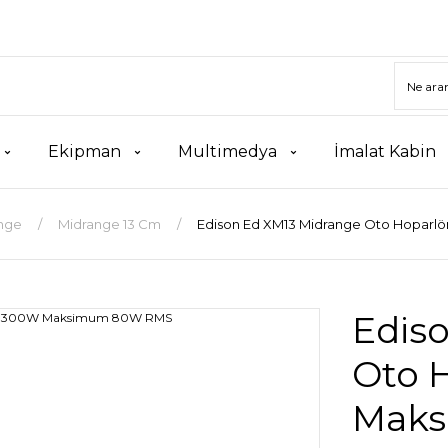
Ekipman
Multimedya
İmalat Kabin
nge
Midrange 13 Cm
Edison Ed XM13 Midrange Oto Hopar
Edis
Oto 
Mak