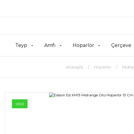
Teyp
Amfi
Hoparlör
Çerçeve
Anasayfa
Hoparlör
Midra
YENİ