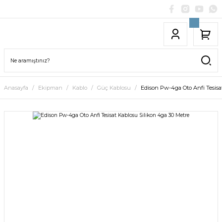
Anasayfa
Ekipman
Kablo
Güç Kablosu
Edison Pw-4ga Oto Anfi Tesisa