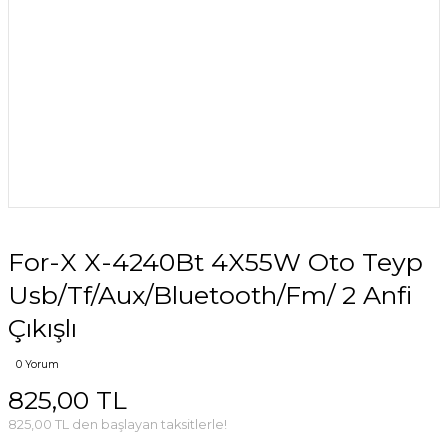
For-X X-4240Bt 4X55W Oto Teyp
Usb/Tf/Aux/Bluetooth/Fm/ 2 Anfi
Çıkışlı
0 Yorum
825,00 TL
825,00 TL den başlayan taksitlerle!