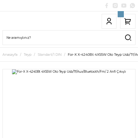
Anasayfa
Teyp
Standart/1 DIN
For-X X-4240Bt 4X55W Oto Teyp Usb/Tf/Aux