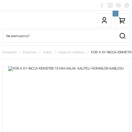
Anasayfa
Ekipman
Kablo
Hoparlör Kablosu
FOR X XY-16CCA-100MET