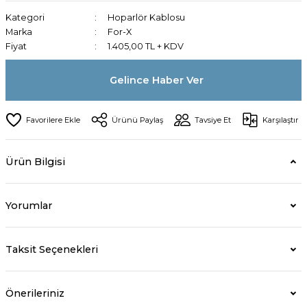
Kategori
Hoparlör Kablosu
Marka
For-X
Fiyat
1.405,00 TL + KDV
Gelince Haber Ver
Ürünü Paylaş
Tavsiye Et
Karşılaştır
Ürün Bilgisi
Yorumlar
Taksit Seçenekleri
Önerileriniz