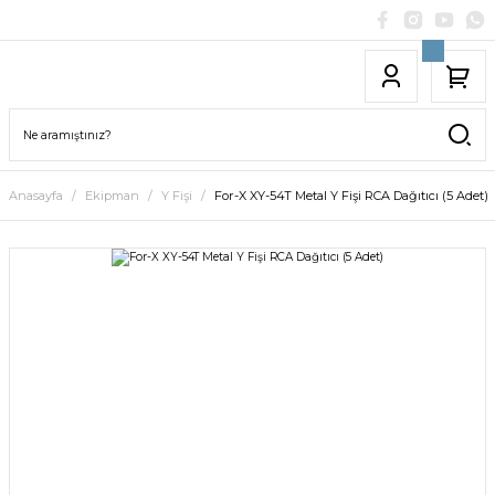
Anasayfa
Ekipman
Y Fişi
For-X XY-54T Metal Y Fişi RCA Dağıtıcı (5 Adet)