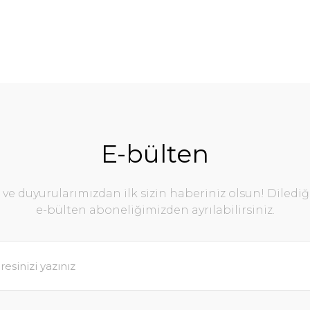
E-bülten
e duyurularımızdan ilk sizin haberiniz olsun! Diledi
e-bülten aboneliğimizden ayrılabilirsiniz.