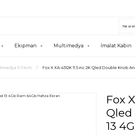
Ekipman
Multimedya
İmalat Kabin
timedya 11.5 Inch
Fox X XA-4512K 11.5 inc 2K Qled Double Knob A
Fox X
Qled
13 4