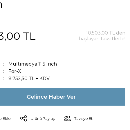
n
3,00 TL
10.503,00 TL den
başlayan taksitlerle!
Multimedya 11.5 Inch
For-X
8.752,50 TL + KDV
Gelince Haber Ver
Ürünü Paylaş
Tavsiye Et