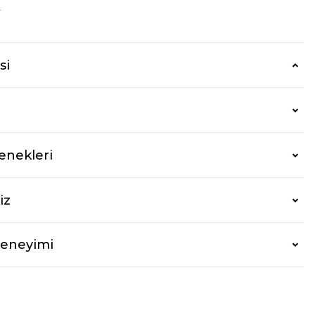
r
si
enekleri
iz
Deneyimi