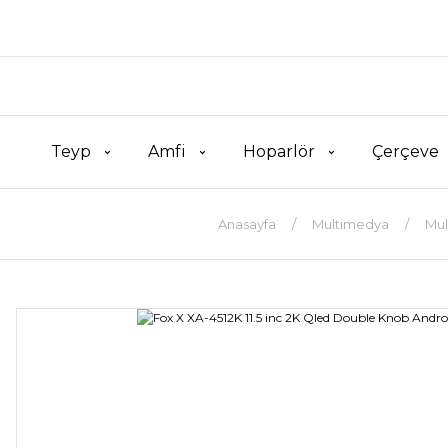
Teyp
Amfi
Hoparlör
Çerçeve
Anasayfa
Multimedya
Mul