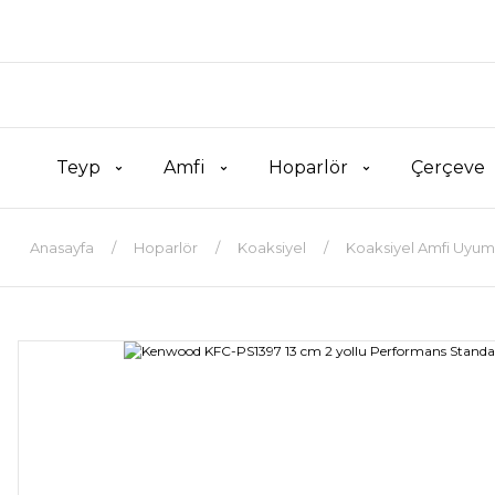
Teyp
Amfi
Hoparlör
Çerçeve
Anasayfa
Hoparlör
Koaksiyel
Koaksiyel Amfi Uyum