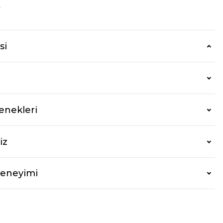
r
si
enekleri
iz
Deneyimi