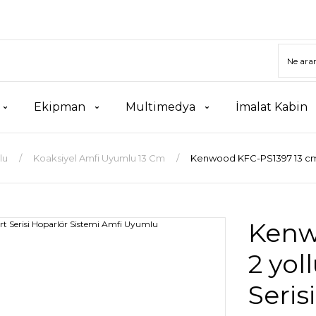
Ekipman
Multimedya
İmalat Kabin
lu
Koaksiyel Amfi Uyumlu 13 Cm
Kenwood KFC-PS1397 13 cm 2
Kenw
2 yol
Seris