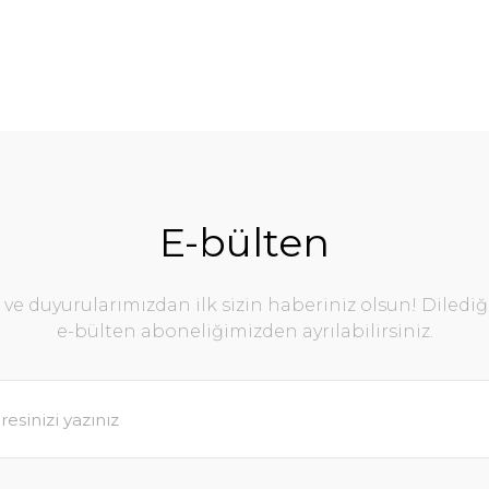
E-bülten
e duyurularımızdan ilk sizin haberiniz olsun! Diledi
e-bülten aboneliğimizden ayrılabilirsiniz.