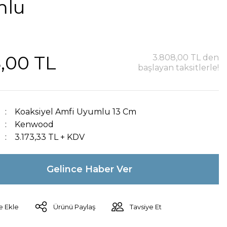
mlu
,00 TL
3.808,00 TL den
başlayan taksitlerle!
Koaksiyel Amfi Uyumlu 13 Cm
Kenwood
3.173,33 TL + KDV
Gelince Haber Ver
Ürünü Paylaş
Tavsiye Et