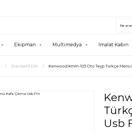
Ekipman
Multimedya
İmalat Kabin
p
Standart/1 DIN
Kenwood Kmm-105 Oto Teyp Türkçe Menü 
Kenw
Türk
Usb 