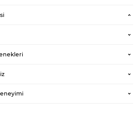
si
enekleri
iz
Deneyimi