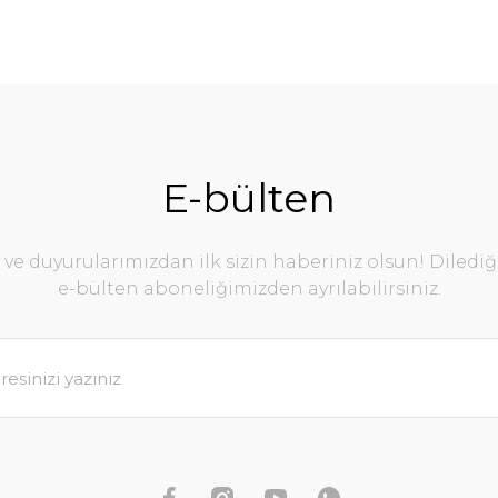
E-bülten
e duyurularımızdan ilk sizin haberiniz olsun! Diledi
e-bülten aboneliğimizden ayrılabilirsiniz.