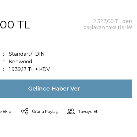
,00 TL
2.327,00 TL den
başlayan taksitlerle!
Standart/1 DIN
Kenwood
1.939,17 TL + KDV
Gelince Haber Ver
Ürünü Paylaş
Tavsiye Et
r