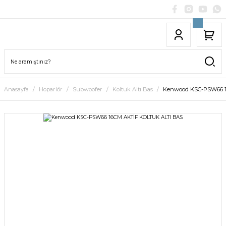
Anasayfa
Hoparlör
Subwoofer
Koltuk Altı Bas
Kenwood KSC-PSW66 1