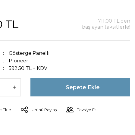
0 TL
711,00 TL den
başlayan taksitlerle!
Gösterge Panelli
Pioneer
592,50 TL + KDV
Sepete Ekle
Ürünü Paylaş
Tavsiye Et
r