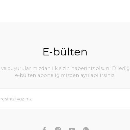
E-bülten
e duyurularımızdan ilk sizin haberiniz olsun! Diledi
e-bülten aboneliğimizden ayrılabilirsiniz.