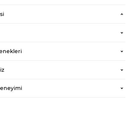
si
enekleri
iz
Deneyimi