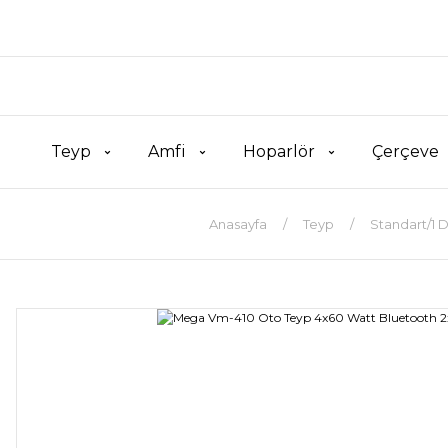
Teyp
Amfi
Hoparlör
Çerçeve
Anasayfa
Teyp
Standart/1 