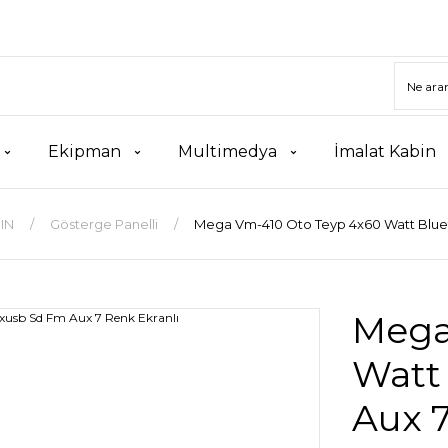
Ekipman
Multimedya
İmalat Kabin
DIN
Gösterge Panelli
Mega Vm-410 Oto Teyp 4x60 Watt Bluet
Mega
Watt
Aux 7