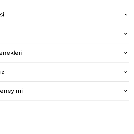
si
enekleri
iz
Deneyimi