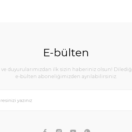
E-bülten
e duyurularımızdan ilk sizin haberiniz olsun! Diledi
e-bülten aboneliğimizden ayrılabilirsiniz.