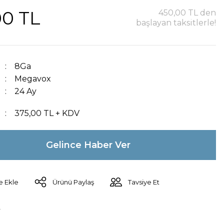
00 TL
450,00 TL den
başlayan taksitlerle!
8Ga
Megavox
24 Ay
375,00 TL + KDV
Gelince Haber Ver
Ürünü Paylaş
Tavsiye Et
r