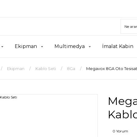
Ekipman
Multimedya
İmalat Kabin
Ekipman
Kablo Seti
8Ga
Megavox 8GA Oto Tesisat
Mega
Kablo
0 Yorum