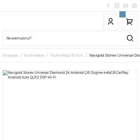
Anasayfa
Multimedya
Multimedya 10 Inch
Navigold Stonex Universal D