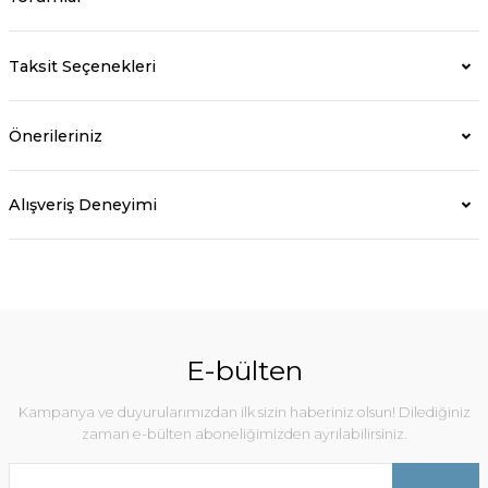
Taksit Seçenekleri
Önerileriniz
Alışveriş Deneyimi
E-bülten
Kampanya ve duyurularımızdan ilk sizin haberiniz olsun! Dilediğiniz
zaman e-bülten aboneliğimizden ayrılabilirsiniz.