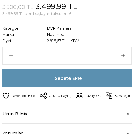
3.499,99 TL
3.500,00 TL
3.499,99 TL den başlayan taksitlerle!
Kategori
DVR Kamera
Marka
Navimex
Fiyat
2.916,67 TL + KDV
Sepete Ekle
Ürünü Paylaş
Tavsiye Et
Karşılaştır
Ürün Bilgisi
Yorumlar