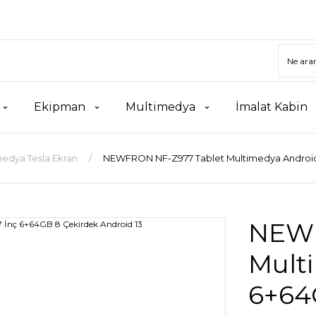
Ekipman
Multimedya
İmalat Kabin
edya Tesla Ekran
NEWFRON NF-Z977 Tablet Multimedya Android 
NEWF
Multi
6+64