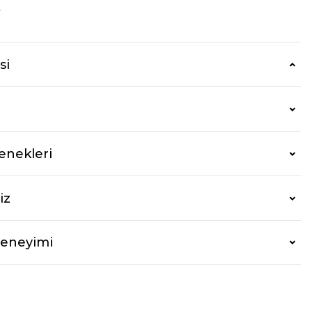
r
si
enekleri
iz
Deneyimi