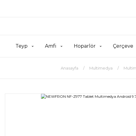
Teyp
Amfi
Hoparlör
Çerçeve
Anasayfa
Multimedya
Multim