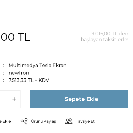
,00 TL
9.016,00 TL den
başlayan taksitlerle!
Multimedya Tesla Ekran
newfron
7.513,33 TL + KDV
Sepete Ekle
Ürünü Paylaş
Tavsiye Et