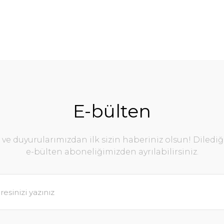
E-bülten
e duyurularımızdan ilk sizin haberiniz olsun! Diledi
e-bülten aboneliğimizden ayrılabilirsiniz.