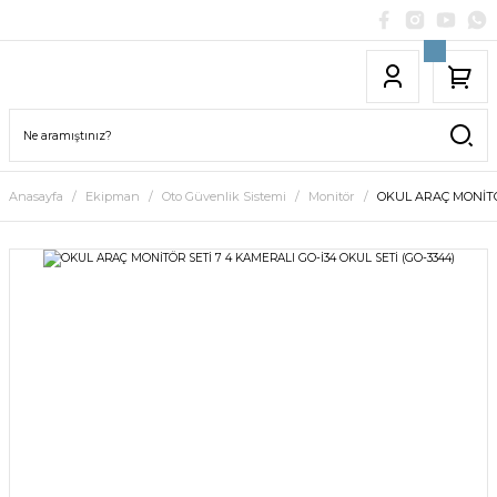
Anasayfa
Ekipman
Oto Güvenlik Sistemi
Monitör
OKUL ARAÇ MONİTÖR