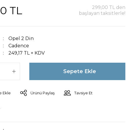
00 TL
299,00 TL den
başlayan taksitlerle!
Opel 2 Din
Cadence
249,17 TL + KDV
Sepete Ekle
Ürünü Paylaş
Tavsiye Et
r