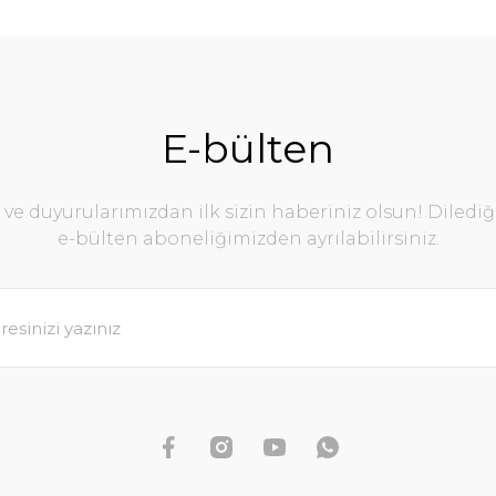
E-bülten
e duyurularımızdan ilk sizin haberiniz olsun! Diledi
e-bülten aboneliğimizden ayrılabilirsiniz.