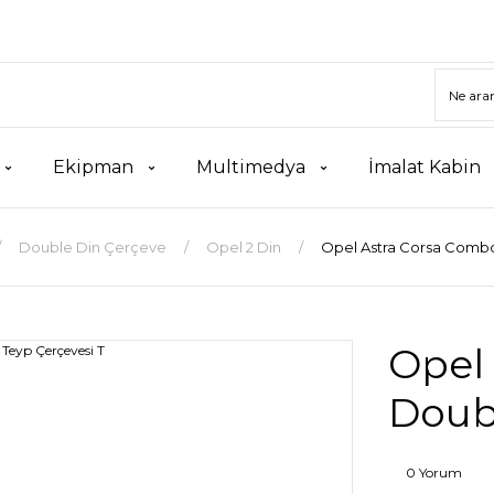
Ekipman
Multimedya
İmalat Kabin
Double Din Çerçeve
Opel 2 Din
Opel Astra Corsa Combo
Opel
Doubl
0 Yorum