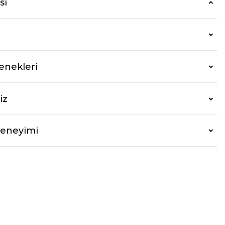
si
enekleri
iz
Deneyimi