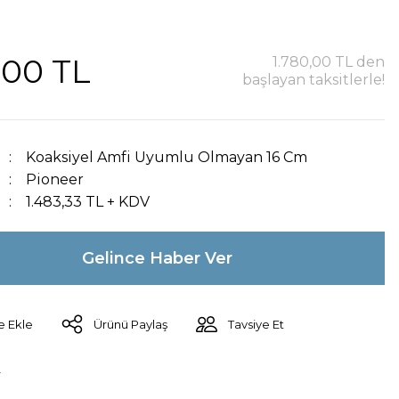
,00 TL
1.780,00 TL den
başlayan taksitlerle!
Koaksiyel Amfi Uyumlu Olmayan 16 Cm
Pioneer
1.483,33 TL + KDV
Gelince Haber Ver
Ürünü Paylaş
Tavsiye Et
r