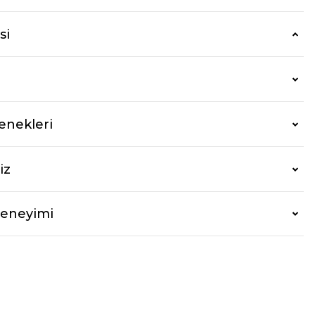
si
enekleri
iz
Deneyimi