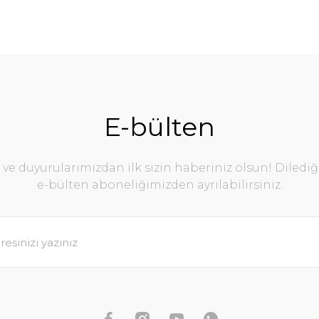
E-bülten
e duyurularımızdan ilk sizin haberiniz olsun! Diledi
e-bülten aboneliğimizden ayrılabilirsiniz.