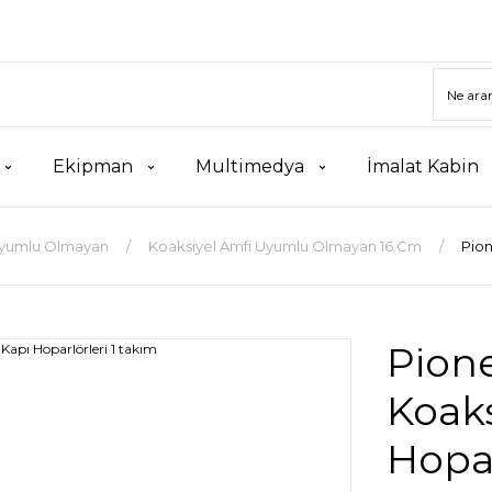
Ekipman
Multimedya
İmalat Kabin
Uyumlu Olmayan
Koaksiyel Amfi Uyumlu Olmayan 16 Cm
Pion
Pion
Koaks
Hopar