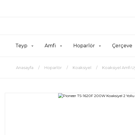
Teyp
Amfi
Hoparlör
Çerçeve
Anasayfa
Hoparlör
Koaksiyel
Koaksiyel Amfi 