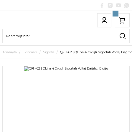
Anasayfa
Ekipman
Sigorta
QFH-62 | QLine 4 Çıkışlı Sigortalı Voltaj Dağıt