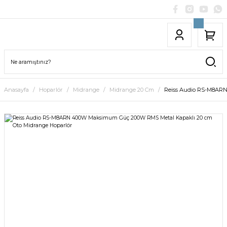
Anasayfa
Hoparlör
Midrange
Midrange 20 Cm
Reiss Audio RS-M8ARN