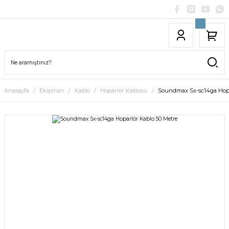
Anasayfa
Ekipman
Kablo
Hoparlör Kablosu
Soundmax Sx-sc14ga Hopa