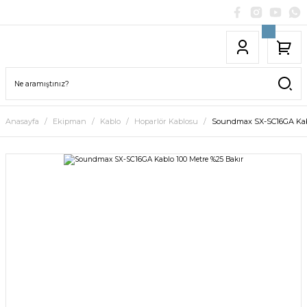
Anasayfa
Ekipman
Kablo
Hoparlör Kablosu
Soundmax SX-SC16GA Kabl