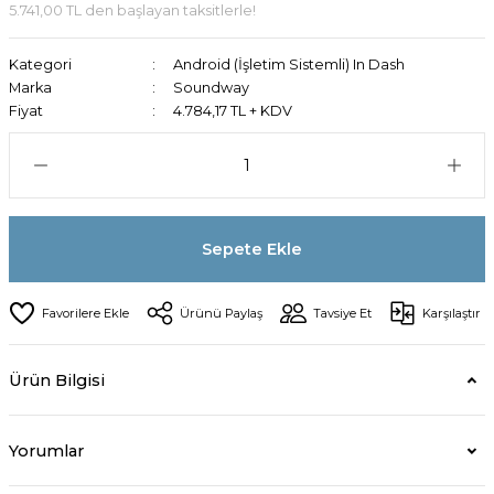
5.741,00 TL den başlayan taksitlerle!
Kategori
Android (İşletim Sistemli) In Dash
Marka
Soundway
Fiyat
4.784,17 TL + KDV
Sepete Ekle
Ürünü Paylaş
Tavsiye Et
Karşılaştır
Ürün Bilgisi
Yorumlar