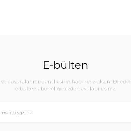
E-bülten
e duyurularımızdan ilk sizin haberiniz olsun! Diledi
e-bülten aboneliğimizden ayrılabilirsiniz.