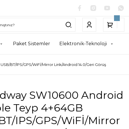
Paket Sistemler
Elektronik-Teknoloji
B/BT/IPS/GPS/WiFİ/Mirror Link/Android 14.0/Geri Görüş
dway SW10600 Android
le Teyp 4+64GB
BT/IPS/GPS/WiFİ/Mirror