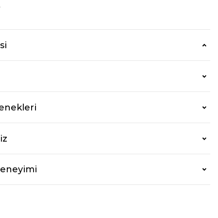
r
si
enekleri
iz
Deneyimi