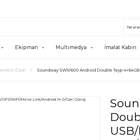
Ekipman
Multimedya
İmalat Kabin
temli) In Dash
Soundway SW10600 Android Double Teyp 4+64GB US
Soun
Doub
USB/