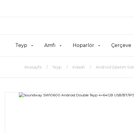
Teyp
Amfi
Hoparlör
Çerçeve
Anasayfa
Teyp
Indash
Android (İşletim Sis