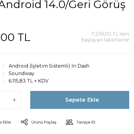
Android 14.0/Geri Görüş
,00 TL
7.339,00 TL den
başlayan taksitlerle!
Android (İşletim Sistemli) In Dash
Soundway
6.115,83 TL + KDV
Sepete Ekle
Ürünü Paylaş
Tavsiye Et