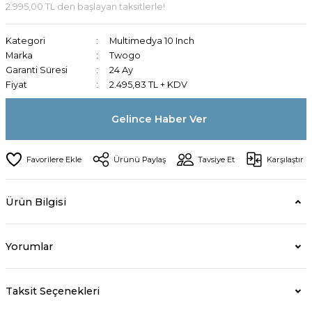
2.995,00 TL den başlayan taksitlerle!
Kategori
Multimedya 10 Inch
Marka
Twogo
Garanti Süresi
24 Ay
Fiyat
2.495,83 TL + KDV
Gelince Haber Ver
Ürünü Paylaş
Tavsiye Et
Karşılaştır
Ürün Bilgisi
Yorumlar
Taksit Seçenekleri