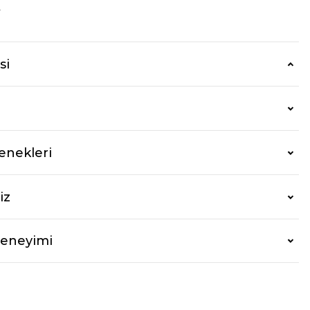
r
si
enekleri
iz
Deneyimi