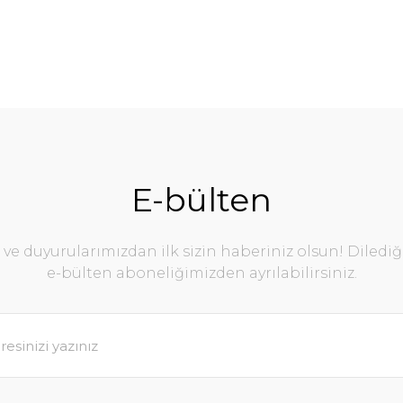
E-bülten
e duyurularımızdan ilk sizin haberiniz olsun! Diledi
e-bülten aboneliğimizden ayrılabilirsiniz.