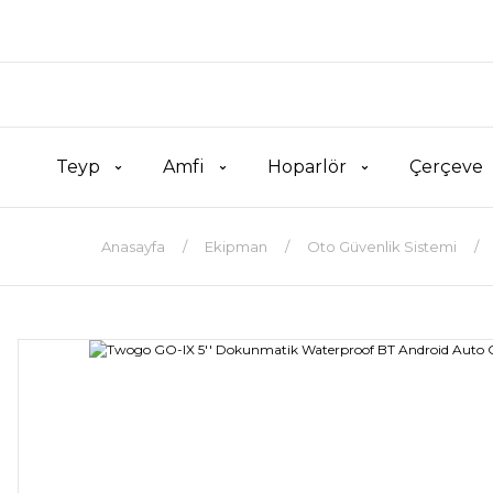
Teyp
Amfi
Hoparlör
Çerçeve
Anasayfa
Ekipman
Oto Güvenlik Sistemi