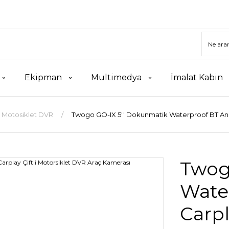
Ekipman
Multimedya
İmalat Kabin
Motosiklet DVR
Twogo GO-IX 5'' Dokunmatik Waterproof BT Andr
Twog
Wate
Carpl