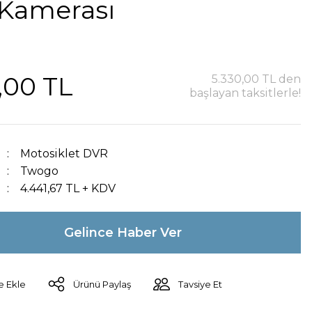
 Kamerası
,00 TL
5.330,00 TL den
başlayan taksitlerle!
Motosiklet DVR
Twogo
4.441,67 TL + KDV
Gelince Haber Ver
Ürünü Paylaş
Tavsiye Et