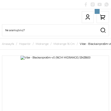
Anasayfa
Hoparlör
Midrange
Midrange 16 Cm
Vibe - Blackairpro6m-