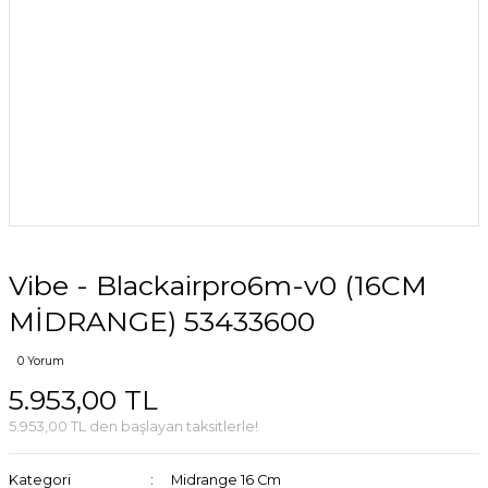
Vibe - Blackairpro6m-v0 (16CM
MİDRANGE) 53433600
0 Yorum
5.953,00 TL
5.953,00 TL den başlayan taksitlerle!
Kategori
Midrange 16 Cm