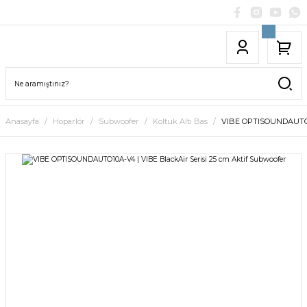
Anasayfa
Hoparlör
Subwoofer
Koltuk Altı Bas
VIBE OPTISOUNDAUTO10A